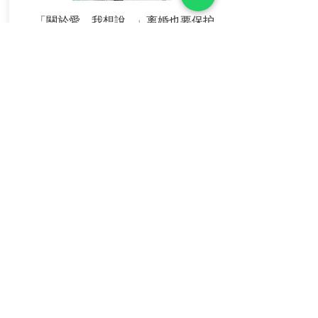
「關於愛，我想說…」离婚也要保护
自己，让这位女律师和你分享她曾遇
过的3则故事
​我们的案件
CLICK HERE
您可以过目我们一些被刊登的法庭案
件